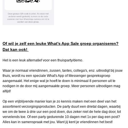
Of wil je zelf een leuke What's App Sale groep organiseren?
Dat kan ook!
Het is een leuk alternatief voor een thuisparty/demo.
Waar je normaal vriendinnen, zussen, tantes, collega's, enz. uitnodigt bij jouw
thuis, wordt nu een speciale What's App of Messenger gespreksgroep
aangemaakt. Het enige wat je hoeft te doen is minimaal 8 personen uit te
nodigen in de door mij aangemaakte groep. Meer personen uitnodigen mag
altijd!
Op een vrijblijvende manier kan je zo kennis maken met een deel van het
assortiment verzorgingsproducten. De party duurt een drietal dagen, waarbij
we om de twee à drie uur een post doen, dus zeker niet de hele dag door, tot
vervelends toe. Of een party gedurende 10 dagen met 1x per dag een post?
Alles kan in samenspraak met jou. Want jij kent je vriendinnen het best!